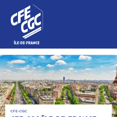
function OptanonWrapper() { }
CFE-CGC